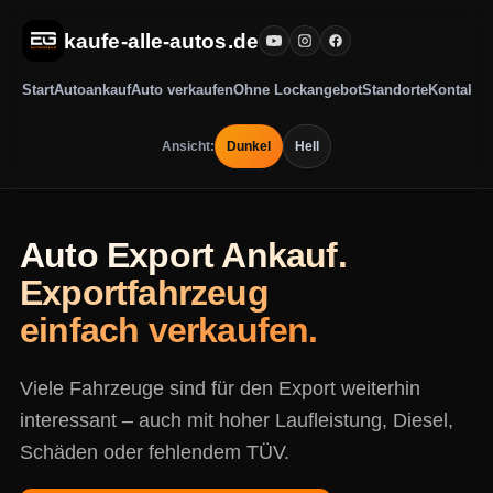
kaufe-alle-autos.de
Start
Autoankauf
Auto verkaufen
Ohne Lockangebot
Standorte
Kontakt
Ansicht:
Dunkel
Hell
Auto Export Ankauf.
Exportfahrzeug
einfach verkaufen.
Viele Fahrzeuge sind für den Export weiterhin
interessant – auch mit hoher Laufleistung, Diesel,
Schäden oder fehlendem TÜV.