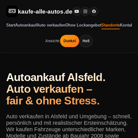
kaufe-alle-autos.de
Start
Autoankauf
Auto verkaufen
Ohne Lockangebot
Standorte
Kontakt
Ansicht:
Dunkel
Hell
Autoankauf Alsfeld.
Auto verkaufen –
fair & ohne Stress.
Auto verkaufen in Alsfeld und Umgebung – schnell,
persönlich und mit realistischer Ersteinschätzung.
Wir kaufen Fahrzeuge unterschiedlicher Marken,
Modelle und Zustände ab Baujahr 2008 sowie