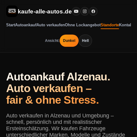
kaufe-alle-autos.de
Start
Autoankauf
Auto verkaufen
Ohne Lockangebot
Standorte
Kontakt
Ansicht:
Dunkel
Hell
Autoankauf Alzenau.
Auto verkaufen –
fair & ohne Stress.
Auto verkaufen in Alzenau und Umgebung –
schnell, persönlich und mit realistischer
Ersteinschätzung. Wir kaufen Fahrzeuge
unterschiedlicher Marken, Modelle und Zustände