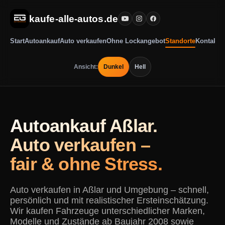
kaufe-alle-autos.de
Start
Autoankauf
Auto verkaufen
Ohne Lockangebot
Standorte
Kontakt
Ansicht:
Dunkel
Hell
Autoankauf Aßlar.
Auto verkaufen –
fair & ohne Stress.
Auto verkaufen in Aßlar und Umgebung – schnell,
persönlich und mit realistischer Ersteinschätzung.
Wir kaufen Fahrzeuge unterschiedlicher Marken,
Modelle und Zustände ab Baujahr 2008 sowie