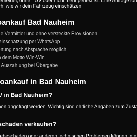
meldet, ohne TÜV oder nicht mehr perfekt ist: Eine Anfrage lohn
ich, wie wir dein Fahrzeug einschätzen.
toankauf Bad Nauheim
e Vermittler und ohne versteckte Provisionen
teinschätzung per WhatsApp
rtung nach Absprache möglich
ch dem Motto Win-Win
e Auszahlung bei Übergabe
toankauf in Bad Nauheim
ÜV in Bad Nauheim?
n angefragt werden. Wichtig sind ehrliche Angaben zum Zustan
rschaden verkaufen?
riebeschaden oder anderen technischen Problemen können inter