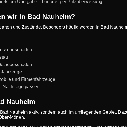
direkt bei Übergabe – bar oder per Blitzüberweisung.
en wir in Bad Nauheim?
zeugarten und Zustände. Besonders häufig werden in Bad Nauh
rosserieschäden
stau
Getriebeschaden
rofahrzeuge
obile und Firmenfahrzeuge
d Nachfrage passen
ad Nauheim
 in Bad Nauheim aktiv, sondern auch im umliegenden Gebiet. Da
Ober-Mörlen.