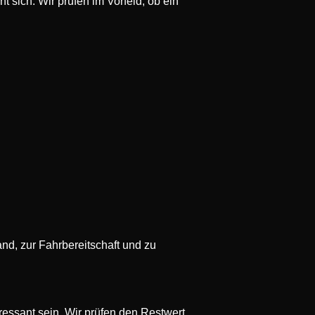
t sich. Wir prüfen im Vorfeld, ob ein
d, zur Fahrbereitschaft und zu
essant sein. Wir prüfen den Restwert