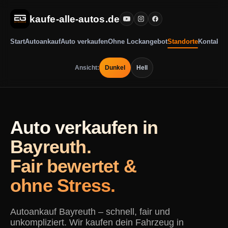
kaufe-alle-autos.de
Start
Autoankauf
Auto verkaufen
Ohne Lockangebot
Standorte
Kontakt
Ansicht:
Dunkel
Hell
Auto verkaufen in
Bayreuth.
Fair bewertet &
ohne Stress.
Autoankauf Bayreuth – schnell, fair und
unkompliziert. Wir kaufen dein Fahrzeug in