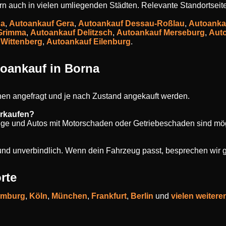
dern auch in vielen umliegenden Städten. Relevante Standortseit
na
,
Autoankauf Gera
,
Autoankauf Dessau-Roßlau
,
Autoanka
Grimma
,
Autoankauf Delitzsch
,
Autoankauf Merseburg
,
Aut
 Wittenberg
,
Autoankauf Eilenburg
.
oankauf in Borna
en angefragt und je nach Zustand angekauft werden.
erkaufen?
uge und Autos mit Motorschaden oder Getriebeschaden sind mög
s und unverbindlich. Wenn dein Fahrzeug passt, besprechen wir 
rte
mburg
,
Köln
,
München
,
Frankfurt
,
Berlin
und
vielen weitere