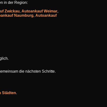
en in der Region:
uf Zwickau
,
Autoankauf Weimar
,
oankauf Naumburg
,
Autoankauf
lich.
gemeinsam die nächsten Schritte.
n Städten
.