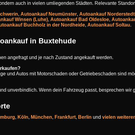
 sondern auch in vielen umliegenden Städten. Relevante Standort
chwerin
,
Autoankauf Neumünster
,
Autoankauf Norderstedt
nkauf Winsen (Luhe)
,
Autoankauf Bad Oldesloe
,
Autoanka
utoankauf Buchholz in der Nordheide
,
Autoankauf Soltau
.
toankauf in Buxtehude
en angefragt und je nach Zustand angekauft werden.
erkaufen?
uge und Autos mit Motorschaden oder Getriebeschaden sind mög
s und unverbindlich. Wenn dein Fahrzeug passt, besprechen wir 
rte
mburg
,
Köln
,
München
,
Frankfurt
,
Berlin
und
vielen weitere