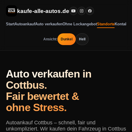
kaufe-alle-autos.de
Start
Autoankauf
Auto verkaufen
Ohne Lockangebot
Standorte
Kontakt
Ansicht:
Dunkel
Hell
Auto verkaufen in
Cottbus.
Fair bewertet &
ohne Stress.
Autoankauf Cottbus – schnell, fair und
unkompliziert. Wir kaufen dein Fahrzeug in Cottbus