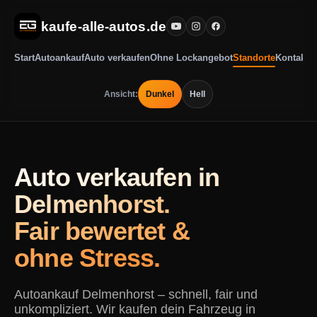
kaufe-alle-autos.de
Start
Autoankauf
Auto verkaufen
Ohne Lockangebot
Standorte
Kontakt
Ansicht:
Dunkel
Hell
Auto verkaufen in
Delmenhorst.
Fair bewertet &
ohne Stress.
Autoankauf Delmenhorst – schnell, fair und
unkompliziert. Wir kaufen dein Fahrzeug in