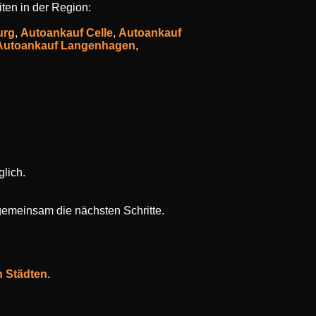
ten in der Region:
urg
,
Autoankauf Celle
,
Autoankauf
Autoankauf Langenhagen
,
lich.
gemeinsam die nächsten Schritte.
n Städten
.