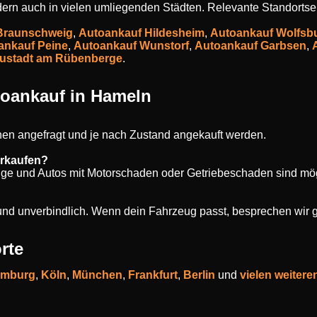
ndern auch in vielen umliegenden Städten. Relevante Standortsei
Braunschweig
,
Autoankauf Hildesheim
,
Autoankauf Wolfsb
ankauf Peine
,
Autoankauf Wunstorf
,
Autoankauf Garbsen
,
ustadt am Rübenberge
.
toankauf in Hameln
en angefragt und je nach Zustand angekauft werden.
erkaufen?
uge und Autos mit Motorschaden oder Getriebeschaden sind mög
s und unverbindlich. Wenn dein Fahrzeug passt, besprechen wir 
rte
mburg
,
Köln
,
München
,
Frankfurt
,
Berlin
und
vielen weitere