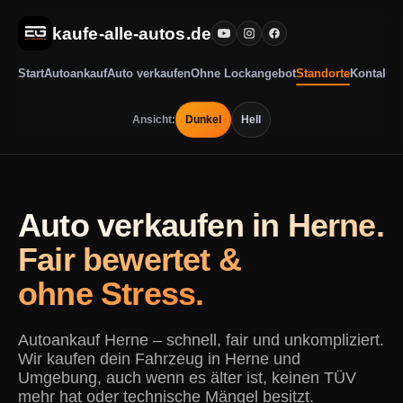
kaufe-alle-autos.de
Start
Autoankauf
Auto verkaufen
Ohne Lockangebot
Standorte
Kontakt
Ansicht:
Dunkel
Hell
Auto verkaufen in Herne.
Fair bewertet &
ohne Stress.
Autoankauf Herne – schnell, fair und unkompliziert.
Wir kaufen dein Fahrzeug in Herne und
Umgebung, auch wenn es älter ist, keinen TÜV
mehr hat oder technische Mängel besitzt.