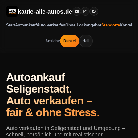
kaufe-alle-autos.de
Start
Autoankauf
Auto verkaufen
Ohne Lockangebot
Standorte
Kontakt
Ansicht:
Dunkel
Hell
Autoankauf
Seligenstadt.
Auto verkaufen –
fair & ohne Stress.
Auto verkaufen in Seligenstadt und Umgebung –
schnell, persönlich und mit realistischer