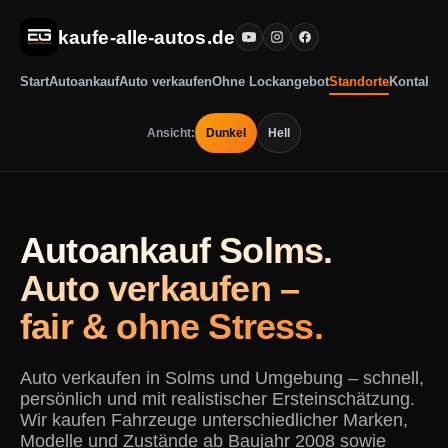
kaufe-alle-autos.de
Start
Autoankauf
Auto verkaufen
Ohne Lockangebot
Standorte
Kontakt
Ansicht:
Dunkel
Hell
Autoankauf Solms.
Auto verkaufen –
fair & ohne Stress.
Auto verkaufen in Solms und Umgebung – schnell,
persönlich und mit realistischer Ersteinschätzung.
Wir kaufen Fahrzeuge unterschiedlicher Marken,
Modelle und Zustände ab Baujahr 2008 sowie