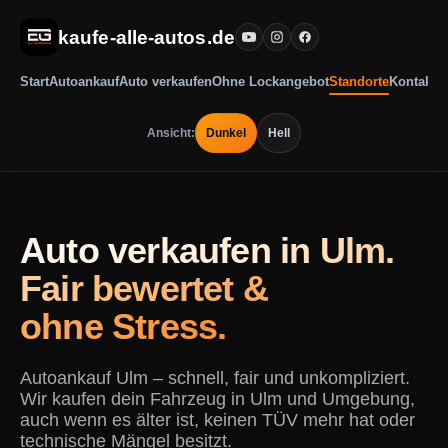
kaufe-alle-autos.de
Start
Autoankauf
Auto verkaufen
Ohne Lockangebot
Standorte
Kontakt
Ansicht:
Dunkel
Hell
Auto verkaufen in Ulm.
Fair bewertet &
ohne Stress.
Autoankauf Ulm – schnell, fair und unkompliziert.
Wir kaufen dein Fahrzeug in Ulm und Umgebung,
auch wenn es älter ist, keinen TÜV mehr hat oder
technische Mängel besitzt.