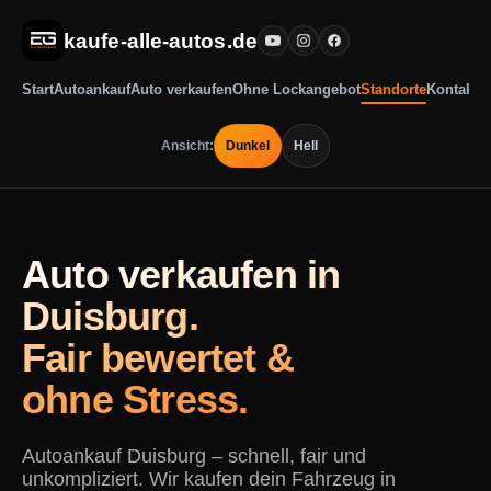
kaufe-alle-autos.de
Start
Autoankauf
Auto verkaufen
Ohne Lockangebot
Standorte
Kontakt
Ansicht:
Dunkel
Hell
Auto verkaufen in
Duisburg.
Fair bewertet &
ohne Stress.
Autoankauf Duisburg – schnell, fair und
unkompliziert. Wir kaufen dein Fahrzeug in