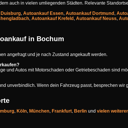
ndern auch in vielen umliegenden Städten. Relevante Standortse
 Duisburg
,
Autoankauf Essen
,
Autoankauf Dortmund
,
Auto
chengladbach
,
Autoankauf Krefeld
,
Autoankauf Neuss
,
Aut
toankauf in Bochum
en angefragt und je nach Zustand angekauft werden.
erkaufen?
uge und Autos mit Motorschaden oder Getriebeschaden sind mög
s und unverbindlich. Wenn dein Fahrzeug passt, besprechen wir 
rte
mburg
,
Köln
,
München
,
Frankfurt
,
Berlin
und
vielen weitere