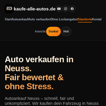
kaufe-alle-autos.de
Start
Autoankauf
Auto verkaufen
Ohne Lockangebot
Standorte
Kontakt
Ansicht:
Dunkel
Hell
Auto verkaufen in
Neuss.
Fair bewertet &
ohne Stress.
Autoankauf Neuss – schnell, fair und
unkompliziert. Wir kaufen dein Fahrzeug in Neuss