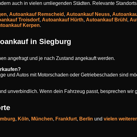
sondern auch in vielen umliegenden Städten. Relevante Standorts
gen
,
Autoankauf Remscheid
,
Autoankauf Neuss
,
Autoankau
ankauf Troisdorf
,
Autoankauf Hürth
,
Autoankauf Brühl
,
Au
toankauf Kerpen
.
oankauf in Siegburg
en angefragt und je nach Zustand angekauft werden.
erkaufen?
uge und Autos mit Motorschaden oder Getriebeschaden sind mög
s und unverbindlich. Wenn dein Fahrzeug passt, besprechen wir 
rte
mburg
,
Köln
,
München
,
Frankfurt
,
Berlin
und
vielen weitere