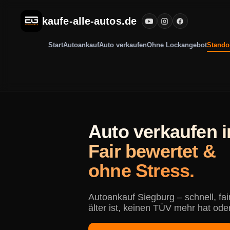
kaufe-alle-autos.de
Start
Autoankauf
Auto verkaufen
Ohne Lockangebot
Stando
Auto verkaufen i
Fair bewertet &
ohne Stress.
Autoankauf Siegburg – schnell, fa
älter ist, keinen TÜV mehr hat ode