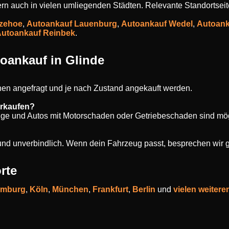
ndern auch in vielen umliegenden Städten. Relevante Standortseit
tzehoe
,
Autoankauf Lauenburg
,
Autoankauf Wedel
,
Autoank
utoankauf Reinbek
.
oankauf in Glinde
en angefragt und je nach Zustand angekauft werden.
erkaufen?
uge und Autos mit Motorschaden oder Getriebeschaden sind mög
s und unverbindlich. Wenn dein Fahrzeug passt, besprechen wir 
rte
mburg
,
Köln
,
München
,
Frankfurt
,
Berlin
und
vielen weitere