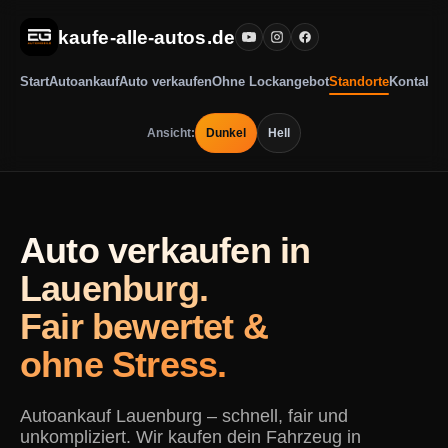
kaufe-alle-autos.de
Start
Autoankauf
Auto verkaufen
Ohne Lockangebot
Standorte
Kontakt
Ansicht:
Dunkel
Hell
Auto verkaufen in
Lauenburg.
Fair bewertet &
ohne Stress.
Autoankauf Lauenburg – schnell, fair und
unkompliziert. Wir kaufen dein Fahrzeug in