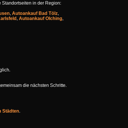
 Standortseiten in der Region:
usen
,
Autoankauf Bad Tölz
,
arlsfeld
,
Autoankauf Olching
,
lich.
gemeinsam die nächsten Schritte.
n Städten
.