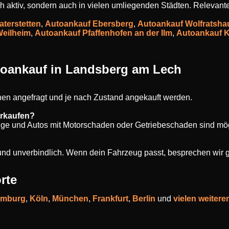
h aktiv, sondern auch in vielen umliegenden Städten. Relevante
aterstetten
,
Autoankauf Ebersberg
,
Autoankauf Wolfratsha
Weilheim
,
Autoankauf Pfaffenhofen an der Ilm
,
Autoankauf K
toankauf in Landsberg am Lech
en angefragt und je nach Zustand angekauft werden.
erkaufen?
uge und Autos mit Motorschaden oder Getriebeschaden sind mög
s und unverbindlich. Wenn dein Fahrzeug passt, besprechen wir 
rte
mburg
,
Köln
,
München
,
Frankfurt
,
Berlin
und
vielen weitere