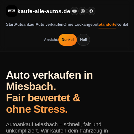
kaufe-alle-autos.de
Start
Autoankauf
Auto verkaufen
Ohne Lockangebot
Standorte
Kontakt
Ansicht:
Dunkel
Hell
Auto verkaufen in
Miesbach.
Fair bewertet &
ohne Stress.
Autoankauf Miesbach – schnell, fair und
unkompliziert. Wir kaufen dein Fahrzeug in