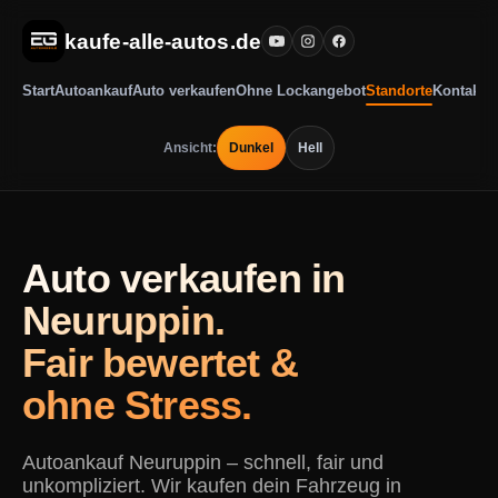
kaufe-alle-autos.de
Start
Autoankauf
Auto verkaufen
Ohne Lockangebot
Standorte
Kontakt
Ansicht:
Dunkel
Hell
Auto verkaufen in
Neuruppin.
Fair bewertet &
ohne Stress.
Autoankauf Neuruppin – schnell, fair und
unkompliziert. Wir kaufen dein Fahrzeug in