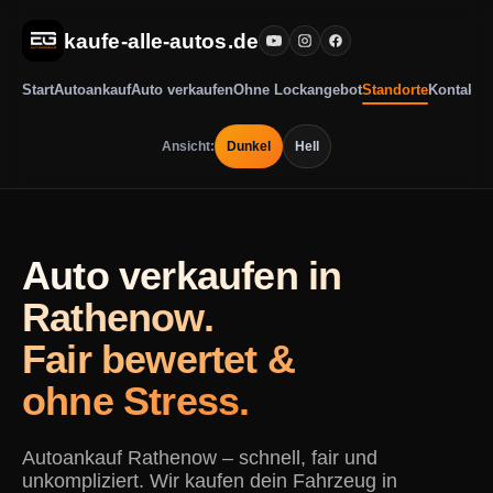
kaufe-alle-autos.de
Start
Autoankauf
Auto verkaufen
Ohne Lockangebot
Standorte
Kontakt
Ansicht:
Dunkel
Hell
Auto verkaufen in
Rathenow.
Fair bewertet &
ohne Stress.
Autoankauf Rathenow – schnell, fair und
unkompliziert. Wir kaufen dein Fahrzeug in