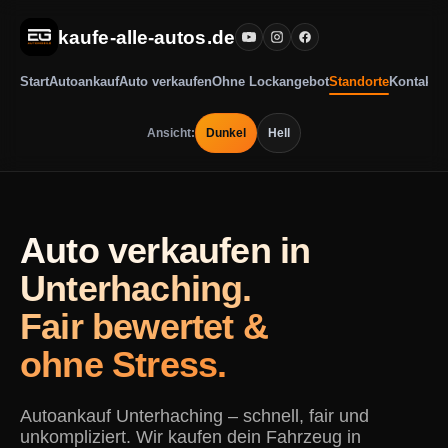
kaufe-alle-autos.de
Start
Autoankauf
Auto verkaufen
Ohne Lockangebot
Standorte
Kontakt
Ansicht:
Dunkel
Hell
Auto verkaufen in
Unterhaching.
Fair bewertet &
ohne Stress.
Autoankauf Unterhaching – schnell, fair und
unkompliziert. Wir kaufen dein Fahrzeug in